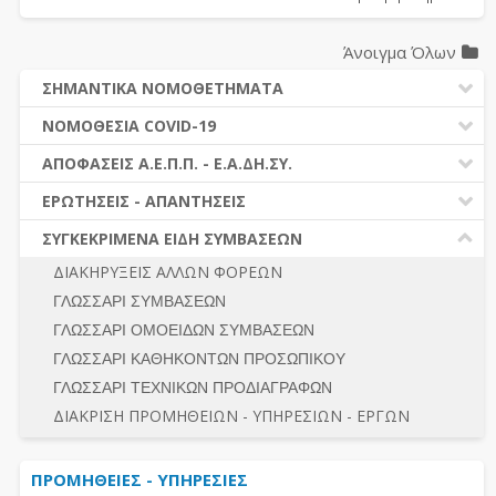
Άνοιγμα Όλων
ΣΗΜΑΝΤΙΚΑ ΝΟΜΟΘΕΤΗΜΑΤΑ
ΔΗΜΟΣΙΕΣ ΣΥΜΒΑΣΕΙΣ (Ν. 4412/2016)
ΝΟΜΟΘΕΣΙΑ COVID-19
ΔΗΜΟΤΙΚΟΣ ΚΩΔΙΚΑΣ (Ν.3463/2006)
ΝΟΜΟΘΕΣΙΑ - ΝΟΜΟΛΟΓΙΑ COVID -19
ΑΠΟΦΑΣΕΙΣ Α.Ε.Π.Π. - Ε.Α.ΔΗ.ΣΥ.
ΚΑΛΛΙΚΡΑΤΗΣ (Ν.3852/2010)
ΕΡΩΤΗΣΕΙΣ - ΑΠΑΝΤΗΣΕΙΣ
ΠΡΟΔΙΚΑΣΤΙΚΗ ΠΡΟΣΦΥΓΗ
ΕΡΩΤΗΣΕΙΣ - ΑΠΑΝΤΗΣΕΙΣ
ΝΟΜΟΘΕΣΙΑ - ΝΟΜΟΛΟΓΙΑ (ΣΥΝΟΛΟ)
ΓΕΝΙΚΟΙ ΚΑΝΟΝΕΣ
Ν. 4782/2021 - ΤΡΟΠΟΠΟΙΗΣΗ 4412/2016
ΣΥΓΚΕΚΡΙΜΕΝΑ ΕΙΔΗ ΣΥΜΒΑΣΕΩΝ
ΠΡΟΕΤΟΙΜΑΣΙΑ – ΔΗΜΟΣΙΟΤΗΤΑ
ΔΙΕΞΑΓΩΓΗ ΔΙΑΔΙΚΑΣΙΑΣ
ΔΙΑΚΗΡΥΞΕΙΣ ΑΛΛΩΝ ΦΟΡΕΩΝ
ΔΙΚΑΙΟΥΜΕΝΟΙ ΣΥΜΜΕΤΟΧΗΣ
ΔΙΑΔΙΚΑΣΙΕΣ ΑΝΑΘΕΣΗΣ
ΓΛΩΣΣΑΡΙ ΣΥΜΒΑΣΕΩΝ
ΠΡΟΣΦΟΡΕΣ – ΔΙΚΑΙΟΛΟΓΗΤΙΚΑ ΣΥΜΜΕΤΟΧΗΣ
ΓΕΝΙΚΟΙ ΚΑΝΟΝΕΣ
ΓΛΩΣΣΑΡΙ ΟΜΟΕΙΔΩΝ ΣΥΜΒΑΣΕΩΝ
ΔΙΕΞΑΓΩΓΗ ΔΙΑΔΙΚΑΣΙΑΣ
ΠΡΟΕΤΟΙΜΑΣΙΑ - ΔΗΜΟΣΙΟΤΗΤΑ
ΓΛΩΣΣΑΡΙ ΚΑΘΗΚΟΝΤΩΝ ΠΡΟΣΩΠΙΚΟΥ
ΕΣΗΔΗΣ – ΚΗΜΔΗΣ
ΛΟΓΟΙ ΑΠΟΚΛΕΙΣΜΟΥ-ΔΙΚΑΙΟΥΜΕΝΟΙ ΣΥΜΜΕΤΟΧΗΣ
ΓΛΩΣΣΑΡΙ ΤΕΧΝΙΚΩΝ ΠΡΟΔΙΑΓΡΑΦΩΝ
ΠΕΡΙΛΗΨΕΙΣ ΑΠΟΦΑΣΕΩΝ Α.Ε.Π.Π. - Ε.Α.ΔΗ.ΣΥ.
ΠΡΟΣΦΟΡΕΣ - ΔΙΚΑΙΟΛΟΓΗΤΙΚΑ ΣΥΜΜΕΤΟΧΗΣ
ΣΥΝΟΛΟ
ΔΙΑΚΡΙΣΗ ΠΡΟΜΗΘΕΙΩΝ - ΥΠΗΡΕΣΙΩΝ - ΕΡΓΩΝ
ΕΝΣΤΑΣΕΙΣ - ΠΡΟΣΦΥΓΕΣ
ΕΚΤΕΛΕΣΗ - ΠΛΗΡΩΜΗ - ΚΡΑΤΗΣΕΙΣ
ΠΡΟΜΗΘΕΙΕΣ - ΥΠΗΡΕΣΙΕΣ
ΕΚΤΕΛΕΣΗ ΕΡΓΩΝ - ΜΕΛΕΤΩΝ