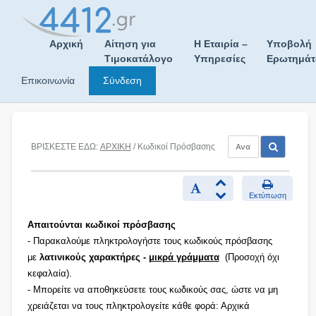
Skip
to
content
Αρχική
Αίτηση για
Η Εταιρία –
Υποβολή
Τιμοκατάλογο
Υπηρεσίες
Ερωτημά
Επικοινωνία
Σύνδεση
ΒΡΙΣΚΕΣΤΕ ΕΔΩ:
ΑΡΧΙΚΗ
/ Κωδικοί Πρόσβασης
Εκτύπωση
Απαιτούνται κωδικοί πρόσβασης
- Παρακαλούμε πληκτρολογήστε τους κωδικούς πρόσβασης
με
λατινικούς χαρακτήρες -
μικρά γράμματα
(Προσοχή όχι
κεφαλαία).
- Μπορείτε να αποθηκεύσετε τους κωδικούς σας, ώστε να μη
χρειάζεται να τους πληκτρολογείτε κάθε φορά: Αρχικά